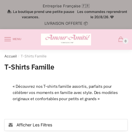
Passer
Aller
Entreprise Française 🇫🇷
à
au
🏝️. La boutique prend une petite pause
Les commandes reprendront
la
contenu
vacances.
le 20/8/26. 🩷
LIVRAISON OFFERTE 📦
navigation
MENU
0
Accueil
T-Shirts Famille
/
T-Shirts Famille
« Découvrez nos T-shirts famille assortis, parfaits pour
célébrer vos moments en famille avec style. Des modèles
originaux et confortables pour petits et grands »
Afficher Les Filtres