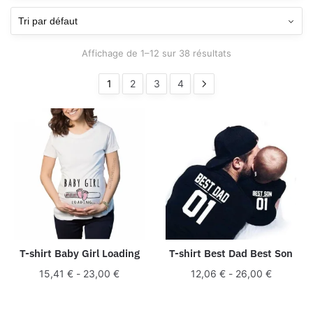
Affichage de 1–12 sur 38 résultats
1
2
3
4
T-shirt Baby Girl Loading
T-shirt Best Dad Best Son
15,41
€
-
23,00
€
12,06
€
-
26,00
€