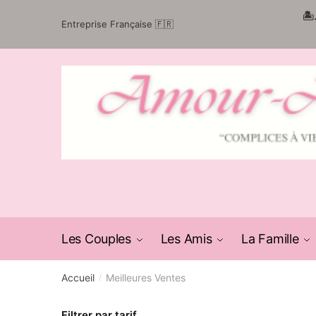
Passer
Aller
🏝
Entreprise Française 🇫🇷
à
au
la
contenu
navigation
Les Couples
Les Amis
La Famille
Accueil
Meilleures Ventes
/
Filtrer par tarif