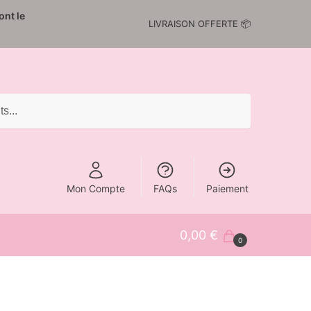
nt le
LIVRAISON OFFERTE 📦
Mon Compte
FAQs
Paiement
0,00
€
0