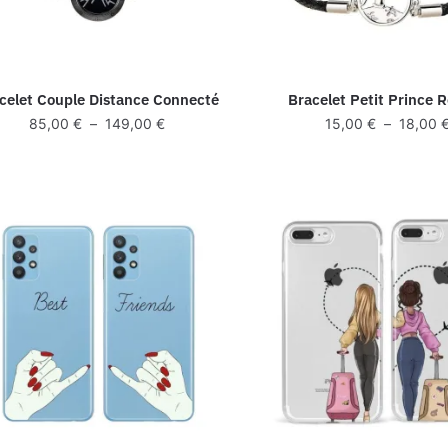
celet Couple Distance Connecté
Bracelet Petit Prince 
Plage
85,00
€
–
149,00
€
15,00
€
–
18,00
de
prix :
85,00 €
à
149,00 €