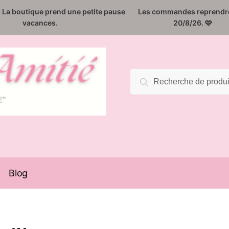
️. La boutique prend une petite pause
Les commandes reprendro
vacances.
20/8/26. 🩷
Recherche
Recherche
pour :
Blog