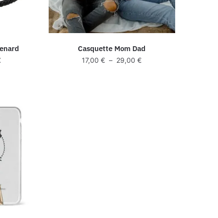
Renard
Casquette Mom Dad
Plage
Plage
€
17,00
€
–
29,00
€
de
de
prix :
prix :
15,00 €
17,00 €
à
à
18,00 €
29,00 €