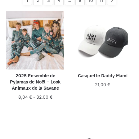
1
2
3
4
…
9
10
11
2025 Ensemble de
Casquette Daddy Mami
Pyjamas de Noël – Look
21,00
€
Animaux de la Savane
8,04
€
-
32,00
€