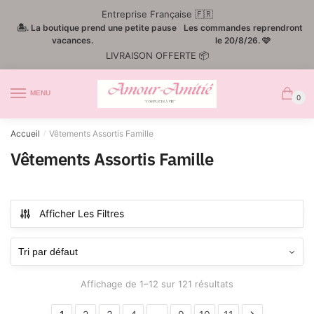
Passer
Aller
Entreprise Française 🇫🇷
à
au
🏝️. La boutique prend une petite pause
Les commandes reprendront
la
contenu
vacances.
le 20/8/26. 🩷
LIVRAISON OFFERTE 📦
navigation
MENU
0
Accueil
Vêtements Assortis Famille
/
Vêtements Assortis Famille
Afficher Les Filtres
Affichage de 1–12 sur 121 résultats