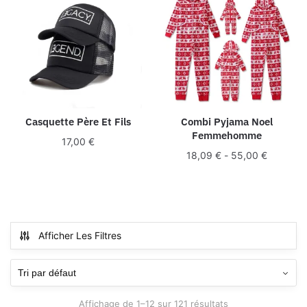
Casquette Père Et Fils
Combi Pyjama Noel
Femmehomme
17,00
€
18,09
€
-
55,00
€
Afficher Les Filtres
Affichage de 1–12 sur 121 résultats