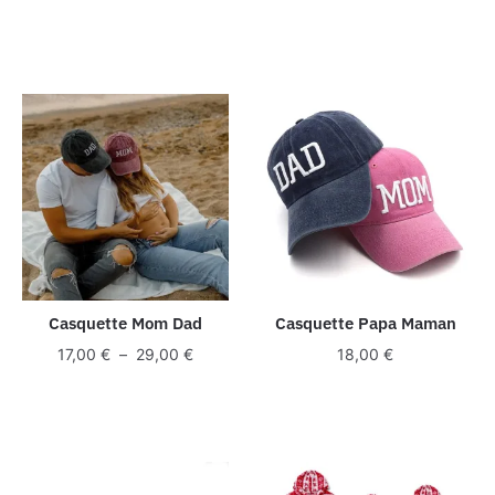
Casquette Mom Dad
Casquette Papa Maman
Plage
17,00
€
–
29,00
€
18,00
€
de
prix :
17,00 €
à
29,00 €