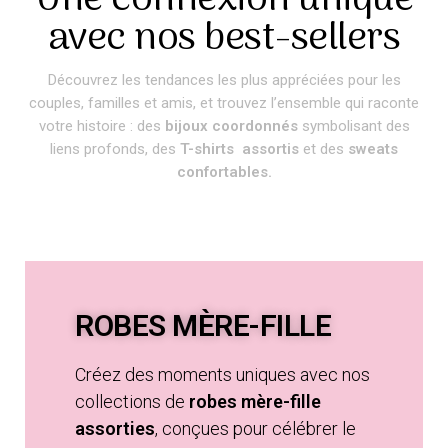
Une connexion unique
avec nos best-sellers
Découvrez les tendances les plus appréciées pour les
couples, familles et amis, et trouvez l’ensemble qui raconte
votre histoire : des
bijoux coordonnés
symbolisant des
liens profonds, des
T-shirts assortis
et des
sweats
confortables.
ROBES MÈRE-FILLE
Créez des moments uniques avec nos
collections de
robes mère-fille
assorties
, conçues pour célébrer le