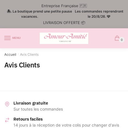
Passer
Aller
Entreprise Française 🇫🇷
à
au
🏝️. La boutique prend une petite pause
Les commandes reprendront
la
contenu
vacances.
le 20/8/26. 🩷
LIVRAISON OFFERTE 📦
navigation
MENU
0
Accueil
Avis Clients
/
Avis Clients
Livraison gratuite
Sur toutes les commandes
Retours faciles
14 jours à la réception de votre colis pour changer d'avis