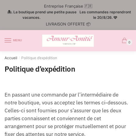
Passer
Aller
Entreprise Française 🇫🇷
à
au
🏝️. La boutique prend une petite pause
Les commandes reprendront
la
contenu
vacances.
le 20/8/26. 🩷
LIVRAISON OFFERTE 📦
navigation
MENU
0
Accueil
Politique d’expédition
/
Politique d’expédition
En passant une commande par l’intermédiaire de
notre boutique, vous acceptez les termes ci-dessous.
Celles-ci sont fournies pour s’assurer que les deux
parties connaissent et conviennent de cet
arrangement pour se protéger mutuellement et pour
fixer des attentes sur notre service.