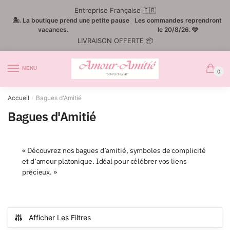
Passer
Aller
Entreprise Française 🇫🇷
à
au
🏝️. La boutique prend une petite pause
Les commandes reprendront
la
contenu
vacances.
le 20/8/26. 🩷
LIVRAISON OFFERTE 📦
navigation
MENU
0
Accueil
Bagues d'Amitié
/
Bagues d'Amitié
« Découvrez nos bagues d’amitié, symboles de complicité
et d’amour platonique. Idéal pour célébrer vos liens
précieux. »
Afficher Les Filtres