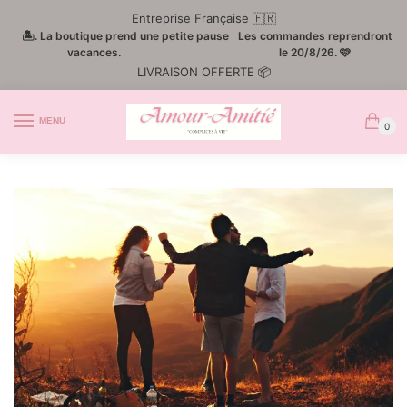
Passer
Aller
Entreprise Française 🇫🇷
à
au
🏝️. La boutique prend une petite pause
Les commandes reprendront
la
contenu
vacances.
le 20/8/26. 🩷
LIVRAISON OFFERTE 📦
navigation
MENU
0