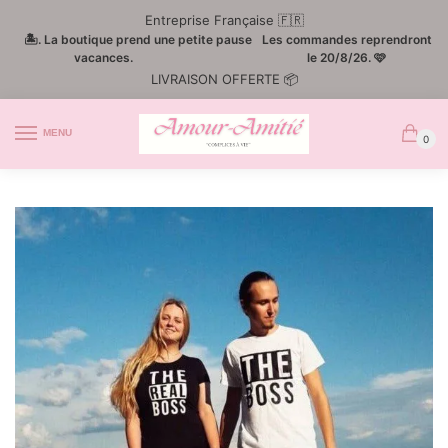
Passer
Aller
Entreprise Française 🇫🇷
à
au
🏝️. La boutique prend une petite pause
Les commandes reprendront
la
contenu
vacances.
le 20/8/26. 🩷
LIVRAISON OFFERTE 📦
navigation
MENU
0