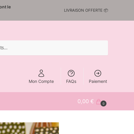
nt le
LIVRAISON OFFERTE 📦
Mon Compte
FAQs
Paiement
0,00
€
0