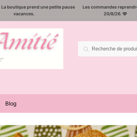
️. La boutique prend une petite pause
Les commandes reprendro
vacances.
20/8/26. 🩷
Recherche
Recherche
pour :
Blog