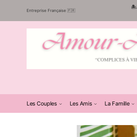
Passer
Aller
🏝
Entreprise Française 🇫🇷
à
au
la
contenu
navigation
Les Couples
Les Amis
La Famille