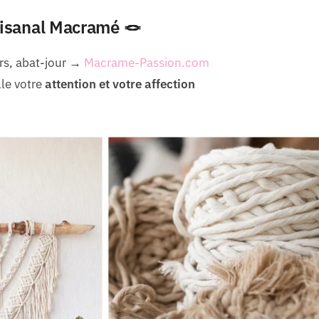
rtisanal Macramé 🪢
irs, abat-jour →
Macrame-Passion.com
lle votre
attention et votre affection