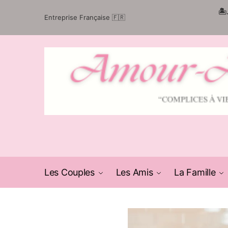
Passer
Aller
🏝
Entreprise Française 🇫🇷
à
au
la
contenu
navigation
Les Couples
Les Amis
La Famille