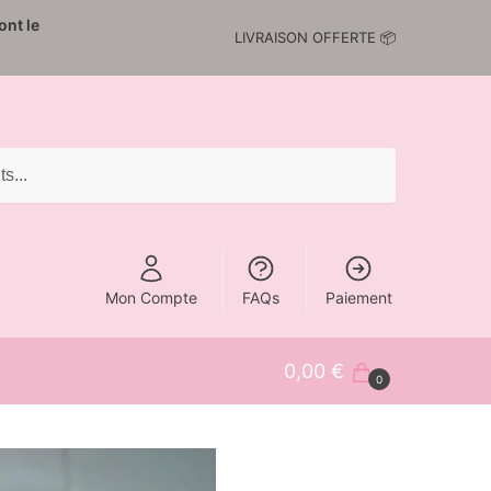
nt le
LIVRAISON OFFERTE 📦
Mon Compte
FAQs
Paiement
0,00
€
0