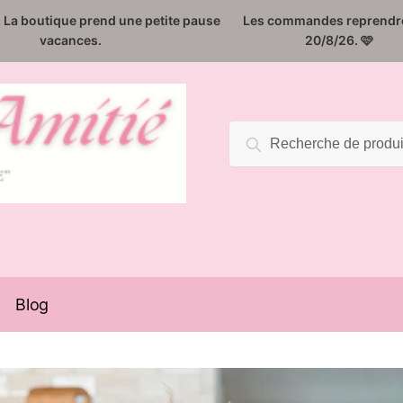
️. La boutique prend une petite pause
Les commandes reprendro
vacances.
20/8/26. 🩷
Recherche
Recherche
pour :
Blog