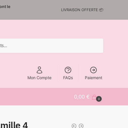
nt le
LIVRAISON OFFERTE 📦
Mon Compte
FAQs
Paiement
0,00
€
0
mille 4