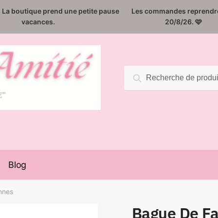
️. La boutique prend une petite pause
Les commandes reprendro
vacances.
20/8/26. 🩷
Recherche
Recherche
pour :
Blog
nnes
Bague De Fa