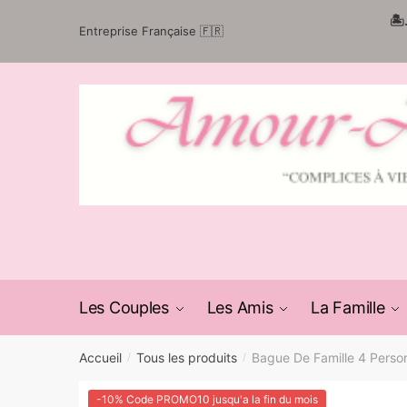
Passer
Aller
🏝
Entreprise Française 🇫🇷
à
au
la
contenu
navigation
Les Couples
Les Amis
La Famille
Accueil
Tous les produits
Bague De Famille 4 Perso
/
/
-10% Code PROMO10 jusqu'a la fin du mois