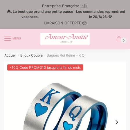
Passer
Aller
Entreprise Française 🇫🇷
à
au
🏝️. La boutique prend une petite pause
Les commandes reprendront
la
contenu
vacances.
le 20/8/26. 🩷
LIVRAISON OFFERTE 📦
navigation
MENU
0
Accueil
Bijoux Couple
Bagues Roi Reine – K Q
/
/
-10% Code PROMO10 jusqu'a la fin du mois