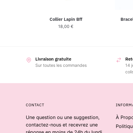
Collier Lapin Bff
Brace
18,00
€
Livraison gratuite
Ret
Sur toutes les commandes
14 j
coli
CONTACT
INFORM
Une question ou une suggestion,
À Prop
contactez-nous et recevrez une
Politiq
réponse en moins de 24h du lundi