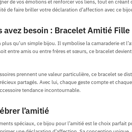
ner de vos émotions et renforcer vos liens, tout en créant 
 de faire briller votre déclaration d’affection avec ce bij
s avez besoin : Bracelet Amitié Fill
n plus qu’un simple bijou. Il symbolise la camaraderie et l’af
it entre amis ou entre frères et sœurs, ce bracelet devient 
oires prennent une valeur particulière, ce bracelet se dist
cieux partagés. Avec lui, chaque geste compte et chaque i
accessoire tendance incontournable.
ébrer l’amitié
ents spéciaux, ce bijou pour l’amitié est le choix parfait p
rimer une déclaration d’affection. Sa conception unique, 