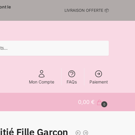
nt le
LIVRAISON OFFERTE 📦
Mon Compte
FAQs
Paiement
0,00
€
0
tié Fille Garçon