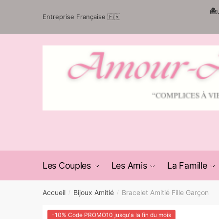
Passer
Aller
🏝
Entreprise Française 🇫🇷
à
au
la
contenu
navigation
Les Couples
Les Amis
La Famille
Accueil
Bijoux Amitié
Bracelet Amitié Fille Garçon
/
/
-10% Code PROMO10 jusqu'a la fin du mois