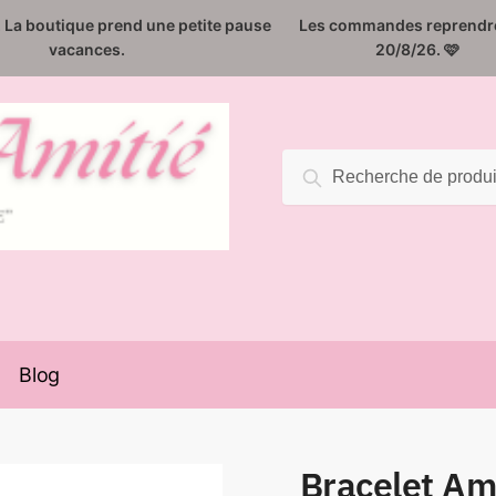
️. La boutique prend une petite pause
Les commandes reprendro
vacances.
20/8/26. 🩷
Recherche
Recherche
pour :
Blog
Bracelet Ami