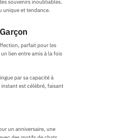
des souvenirs inoubliables.
ou unique et tendance.
e Garçon
fection, parfait pour les
un lien entre amis à la fois
ingue par sa capacité à
nstant est célébré, faisant
our un anniversaire, une
avec des motifs de chats