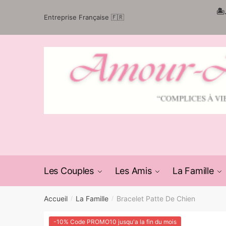
Passer
Aller
🏝
Entreprise Française 🇫🇷
à
au
la
contenu
navigation
Les Couples
Les Amis
La Famille
Accueil
La Famille
Bracelet Patte De Chien
/
/
-10% Code PROMO10 jusqu'a la fin du mois