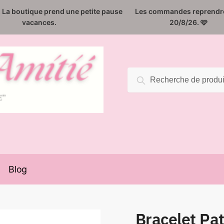
️. La boutique prend une petite pause
Les commandes reprendro
vacances.
20/8/26. 🩷
Recherche
Recherche
pour :
Blog
Bracelet Pa