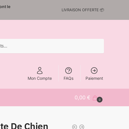
nt le
LIVRAISON OFFERTE 📦
Mon Compte
FAQs
Paiement
0,00
€
0
tte De Chien