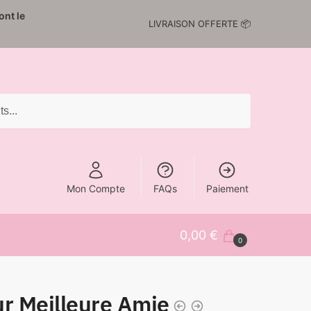
nt le
LIVRAISON OFFERTE 📦
Mon Compte
FAQs
Paiement
0,00
€
0
ur Meilleure Amie