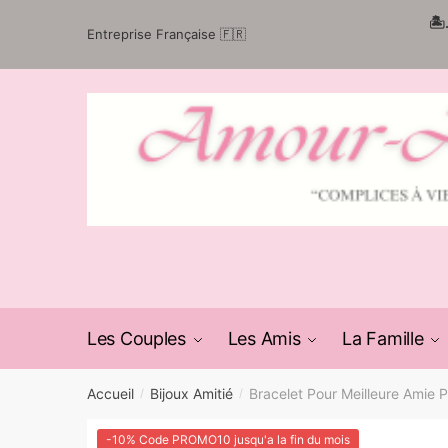
Passer
Aller
🏝
Entreprise Française 🇫🇷
à
au
la
contenu
navigation
Les Couples
Les Amis
La Famille
Accueil
Bijoux Amitié
Bracelet Pour Meilleure Amie P
/
/
-10% Code PROMO10 jusqu'a la fin du mois