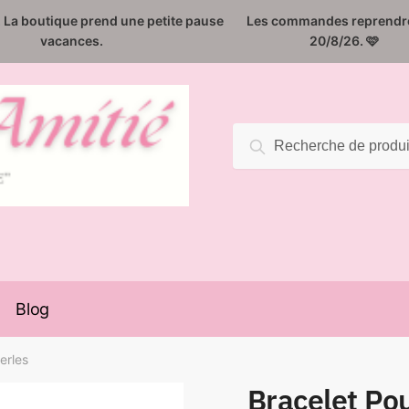
️. La boutique prend une petite pause
Les commandes reprendro
vacances.
20/8/26. 🩷
Recherche
Recherche
pour :
Blog
erles
Bracelet Po