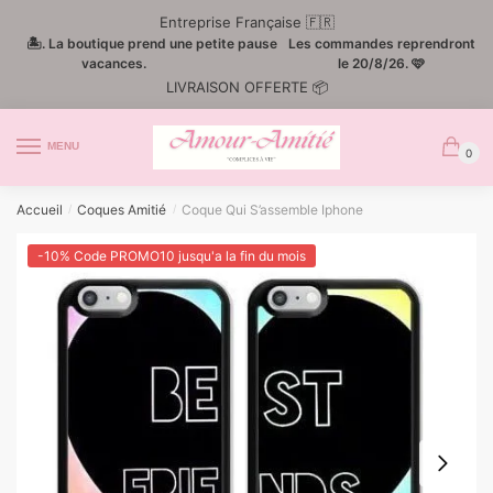
Passer
Aller
Entreprise Française 🇫🇷
à
au
🏝️. La boutique prend une petite pause
Les commandes reprendront
la
contenu
vacances.
le 20/8/26. 🩷
LIVRAISON OFFERTE 📦
navigation
MENU
0
Accueil
Coques Amitié
Coque Qui S’assemble Iphone
/
/
-10% Code PROMO10 jusqu'a la fin du mois