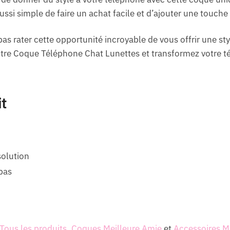
aussi simple de faire un achat facile et d’ajouter une touche
pas rater cette opportunité incroyable de vous offrir une style
tre Coque Téléphone Chat Lunettes et transformez votre t
it
olution
 pas
Tous les produits
,
Coques Meilleure Amie
et
Accessoires M