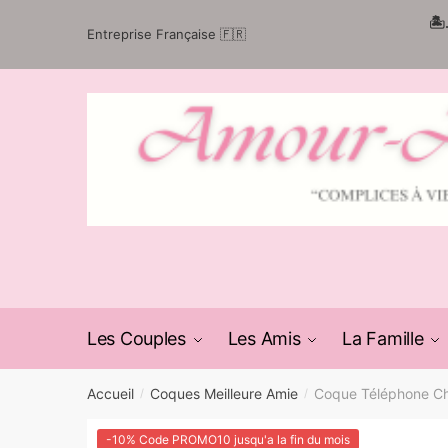
Passer
Aller
🏝
Entreprise Française 🇫🇷
à
au
la
contenu
navigation
Les Couples
Les Amis
La Famille
Accueil
Coques Meilleure Amie
Coque Téléphone Ch
/
/
-10% Code PROMO10 jusqu'a la fin du mois