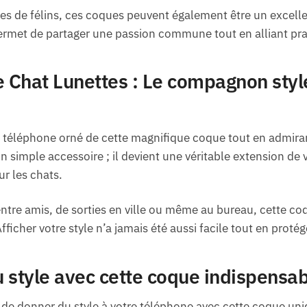
es de félins, ces coques peuvent également être un excell
ermet de partager une passion commune tout en alliant pratic
Chat Lunettes : Le compagnon stylé
téléphone orné de cette magnifique coque tout en admirant
 simple accessoire ; il devient une véritable extension de 
r les chats.
 entre amis, de sorties en ville ou même au bureau, cette c
Afficher votre style n’a jamais été aussi facile tout en prot
du style avec cette coque indispensa
de donner du style à votre téléphone avec cette coque un