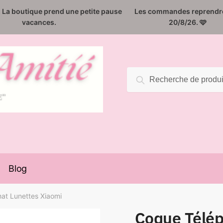
️. La boutique prend une petite pause
Les commandes reprendro
vacances.
20/8/26. 🩷
Recherche
Recherche
pour :
Blog
at Lunettes Xiaomi
Coque Télé