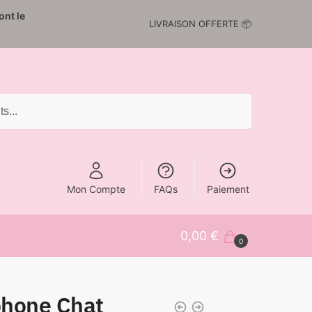
nt le
LIVRAISON OFFERTE 📦
Mon Compte
FAQs
Paiement
0,00
€
0
phone Chat