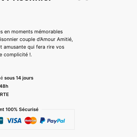
lage
e
ées en moments mémorables
ix :
isonnier couple d’Amour Amitié,
9,00 €
t amusante qui fera rire vos
e complicité !.
3,00 €
sé
sous 14 jours
 48h
RTE
t 100% Sécurisé