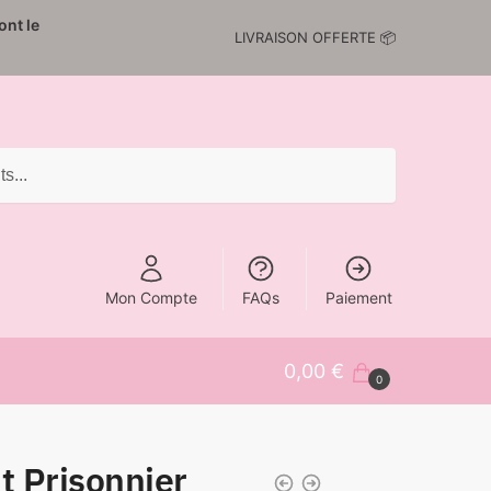
nt le
LIVRAISON OFFERTE 📦
Mon Compte
FAQs
Paiement
0,00
€
0
 Prisonnier