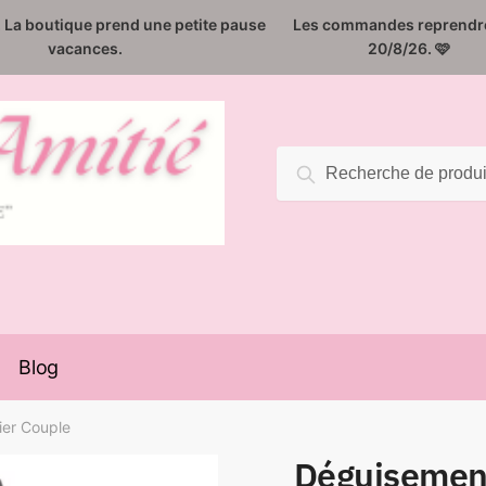
️. La boutique prend une petite pause
Les commandes reprendro
vacances.
20/8/26. 🩷
Recherche
Recherche
pour :
Blog
ier Couple
Déguisement