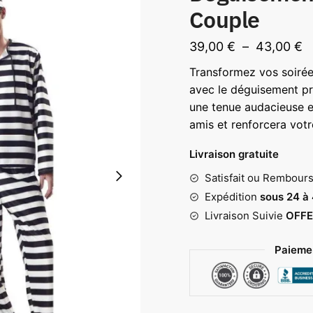
Couple
P
39,00
€
–
43,00
€
d
Transformez vos soir
pr
avec le déguisement pr
3
une tenue audacieuse e
amis et renforcera votr
à
4
Livraison gratuite
Satisfait ou Rembour
Expédition
sous 24 à
Livraison Suivie
OFFE
Paiemen