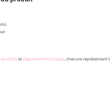
oto)
lue
s produits
et
Déguisements Couple
, chacune représentant l