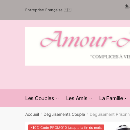
Passer
Aller
🏝
Entreprise Française 🇫🇷
à
au
la
contenu
navigation
Les Couples
Les Amis
La Famille
Accueil
Déguisements Couple
Déguisement Prisonn
/
/
-10% Code PROMO10 jusqu'a la fin du mois