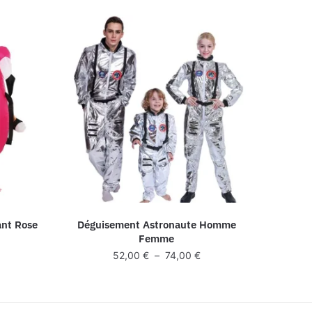
ant Rose
Déguisement Astronaute Homme
Femme
Plage
52,00
€
–
74,00
€
de
prix :
52,00 €