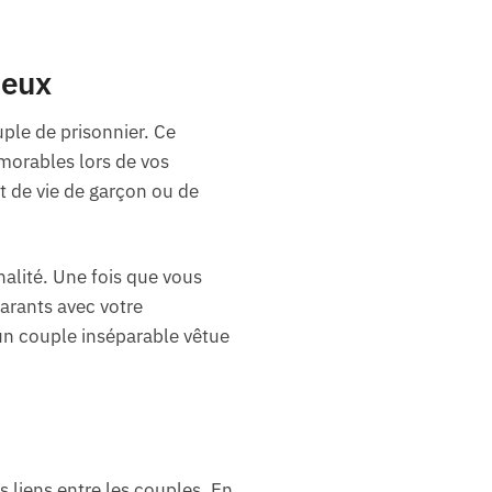
ieux
ple de prisonnier. Ce
morables lors de vos
 de vie de garçon ou de
nalité. Une fois que vous
larants avec votre
’un couple inséparable vêtue
s liens entre les couples. En