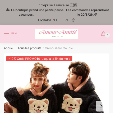
Passer
Aller
Entreprise Française 🇫🇷
à
au
🏝️. La boutique prend une petite pause
Les commandes reprendront
la
contenu
vacances.
le 20/8/26. 🩷
LIVRAISON OFFERTE 📦
navigation
MENU
0
Accueil
Tous les produits
Grenouillère Couple
/
/
-10% Code PROMO10 jusqu'a la fin du mois