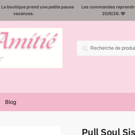
️. La boutique prend une petite pause
Les commandes reprendro
vacances.
20/8/26. 🩷
Recherche
Recherche
pour :
Blog
Pull Soul Si