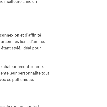
tre meilleure amie un
.
 connexion
et d’affinité
orcent les liens d’amitié.
étant stylé, idéal pour
e chaleur réconfortante.
sente leur personnalité tout
vec ce pull unique.
arantissant un confort