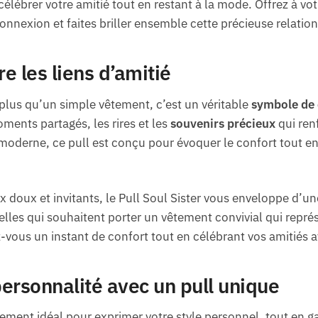
 célébrer votre amitié tout en restant à la mode. Offrez à vo
nnexion et faites briller ensemble cette précieuse relation
re les liens d’amitié
plus qu’un simple vêtement, c’est un véritable
symbole de
ments partagés, les rires et les
souvenirs précieux
qui renf
moderne, ce pull est conçu pour évoquer le confort tout en 
 doux et invitants, le Pull Soul Sister vous enveloppe d’un
celles qui souhaitent porter un vêtement convivial qui repré
z-vous un instant de confort tout en célébrant vos amitiés a
ersonnalité avec un pull unique
êtement idéal pour exprimer votre style personnel, tout en g