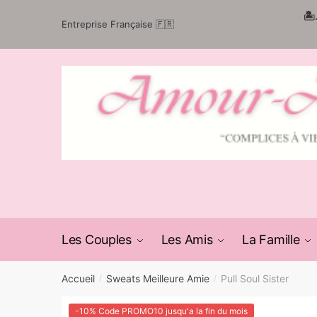
Passer
Aller
🏝
Entreprise Française 🇫🇷
à
au
la
contenu
navigation
Les Couples
Les Amis
La Famille
Accueil
Sweats Meilleure Amie
Pull Soul Sister
/
/
-10% Code PROMO10 jusqu'a la fin du mois