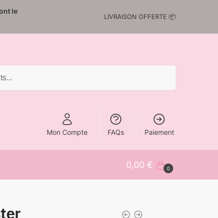
nt le
LIVRAISON OFFERTE 📦
Mon Compte
FAQs
Paiement
0,00
€
0
ster