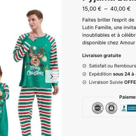
Pl
15,00
€
–
40,00
€
d
Faites briller l’esprit 
pr
Lutin Famille, une invit
15
inoubliables et à célébr
disponible chez Amour 
à
40
Livraison gratuite
Satisfait ou Rembour
Expédition
sous 24 à
Livraison Suivie
OFFE
Paiemen