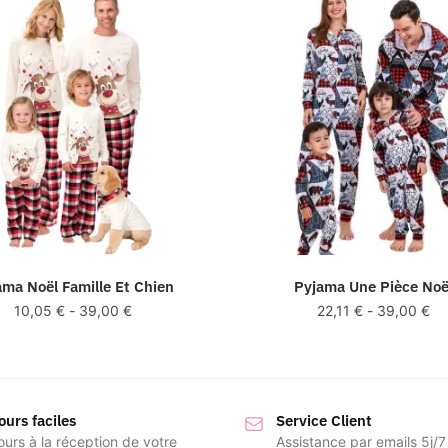
ama Noël Famille Et Chien
Pyjama Une Pièce Noë
10,05
€
-
39,00
€
22,11
€
-
39,00
€
ours faciles
Service Client
ours à la réception de votre
Assistance par emails 5j/7