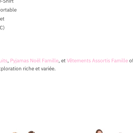
-Shirt
ortable
et
C)
uits
,
Pyjamas Noël Famille
, et
Vêtements Assortis Famille
of
loration riche et variée.