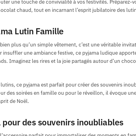
uter une touche de convivialité à vos festivités. Préparez-v
olat chaud, tout en incarnant l’esprit jubilatoire des luti
ma Lutin Famille
bien plus qu’un simple vêtement, c’est une véritable invitat
r insuffler une ambiance festive, ce pyjama ludique apport
ands. Imaginez les rires et la joie partagés autour d’un cho
lutins, ce pyjama est parfait pour créer des souvenirs inoub
ur des soirées en famille ou pour le réveillon, il évoque un
prit de Noël.
 pour des souvenirs inoubliables
 l’accessoire parfait pour immortaliser des moments en fami