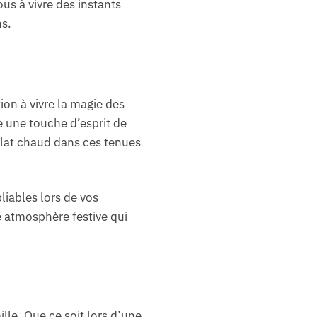
ous à vivre des instants
ns.
ion à vivre la magie des
e une touche d’esprit de
colat chaud dans ces tenues
liables lors de vos
e atmosphère festive qui
lle. Que ce soit lors d’une