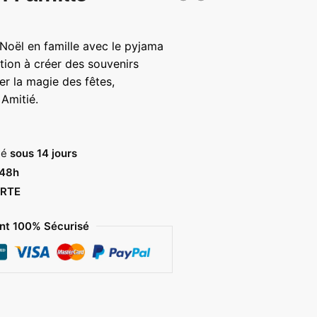
age
e
de Noël en famille avec le pyjama
ix :
ation à créer des souvenirs
,00 €
er la magie des fêtes,
Amitié.
,00 €
sé
sous 14 jours
 48h
RTE
t 100% Sécurisé