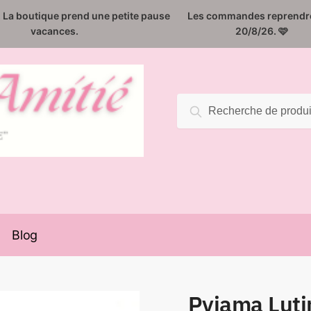
️. La boutique prend une petite pause
Les commandes reprendro
vacances.
20/8/26. 🩷
Recherche
Recherche
pour :
Blog
Pyjama Luti