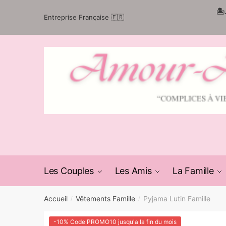
Passer
Aller
🏝
Entreprise Française 🇫🇷
à
au
la
contenu
navigation
Les Couples
Les Amis
La Famille
Accueil
Vêtements Famille
Pyjama Lutin Famille
/
/
-10% Code PROMO10 jusqu'a la fin du mois