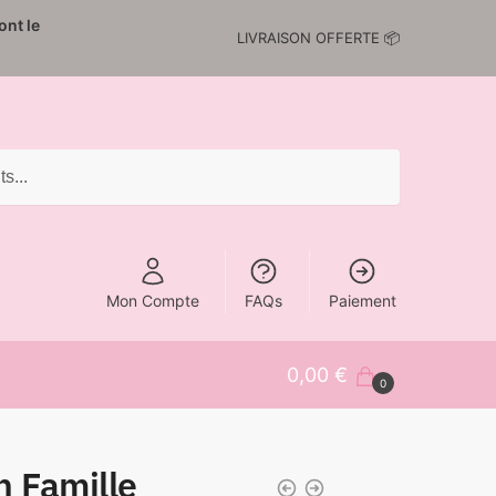
nt le
LIVRAISON OFFERTE 📦
Mon Compte
FAQs
Paiement
0,00
€
0
n Famille