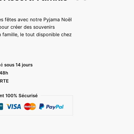
age
e
des fêtes avec notre Pyjama Noël
ix :
pour créer des souvenirs
,00 €
 famille, le tout disponible chez
,00 €
sé
sous 14 jours
 48h
RTE
t 100% Sécurisé