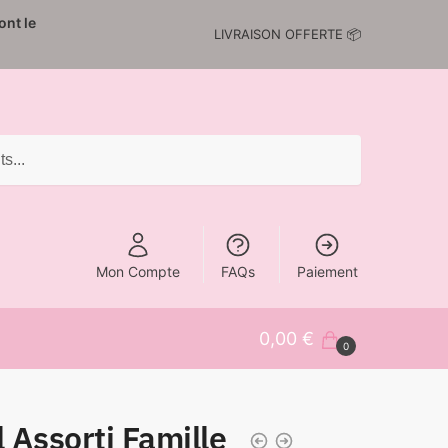
nt le
LIVRAISON OFFERTE 📦
Mon Compte
FAQs
Paiement
0,00
€
0
 Assorti Famille