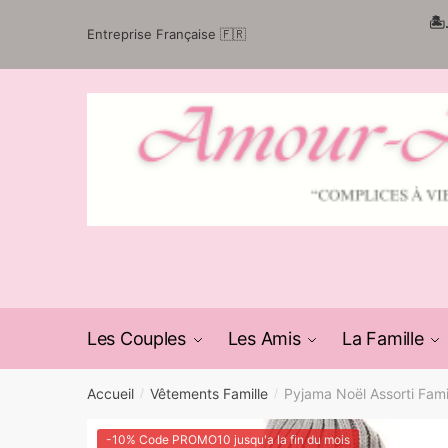
Passer
Aller
🏝
Entreprise Française 🇫🇷
à
au
la
contenu
navigation
Les Couples
Les Amis
La Famille
Accueil
Vêtements Famille
Pyjama Noël Assorti Fami
/
/
-10% Code PROMO10 jusqu'a la fin du mois