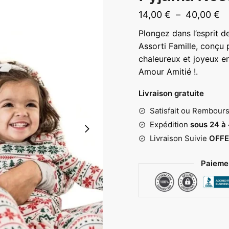
Pl
14,00
€
–
40,00
€
d
Plongez dans l’esprit 
pr
Assorti Famille, conçu 
14
chaleureux et joyeux en
Amour Amitié !.
à
40
Livraison gratuite
Satisfait ou Rembour
Expédition
sous 24 à
Livraison Suivie
OFFE
Paiemen