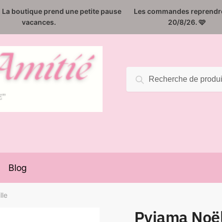
️. La boutique prend une petite pause
Les commandes reprendro
vacances.
20/8/26. 🩷
Recherche
Recherche
pour :
Blog
lle
Pyjama Noël