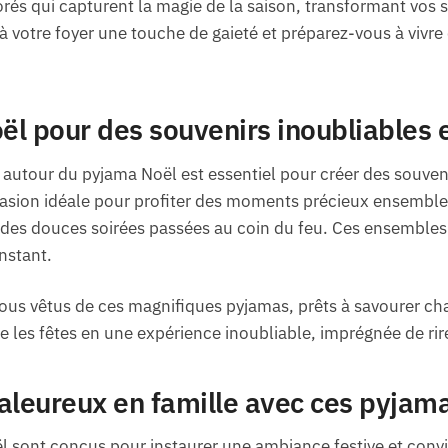
orés qui capturent la magie de la saison, transformant vos s
à votre foyer une touche de gaieté et préparez-vous à vivr
l pour des souvenirs inoubliables e
e autour du pyjama Noël est essentiel pour créer des souv
ccasion idéale pour profiter des moments précieux ensemble,
 des douces soirées passées au coin du feu. Ces ensembles
nstant.
ous vêtus de ces magnifiques pyjamas, prêts à savourer ch
me les fêtes en une expérience inoubliable, imprégnée de rir
leureux en famille avec ces pyjama
l sont conçus pour instaurer une ambiance festive et conviv