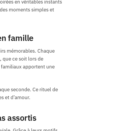
oirées en véritables instants
e des moments simples et
n famille
enirs mémorables. Chaque
 que ce soit lors de
 familiaux apportent une
aque seconde. Ce rituel de
es et d’amour.
s assortis
iale. Grâce à leurs motifs