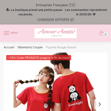
Passer
Aller
Entreprise Française 🇫🇷
à
au
🏝️. La boutique prend une petite pause
Les commandes reprendront
la
contenu
vacances.
le 20/8/26. 🩷
LIVRAISON OFFERTE 📦
navigation
MENU
0
Accueil
Vêtements Couple
Pyjama Rouge Assorti
/
/
-10% Code PROMO10 jusqu'a la fin du mois