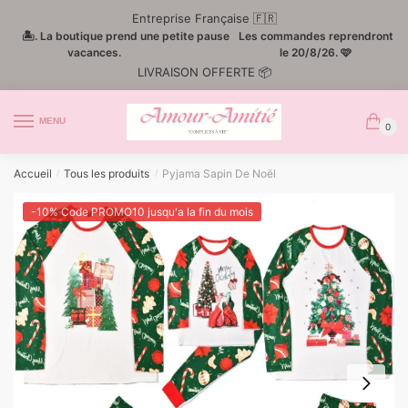
Passer
Aller
Entreprise Française 🇫🇷
à
au
🏝️. La boutique prend une petite pause
Les commandes reprendront
la
contenu
vacances.
le 20/8/26. 🩷
LIVRAISON OFFERTE 📦
navigation
MENU
0
Accueil
Tous les produits
Pyjama Sapin De Noël
/
/
-10% Code PROMO10 jusqu'a la fin du mois