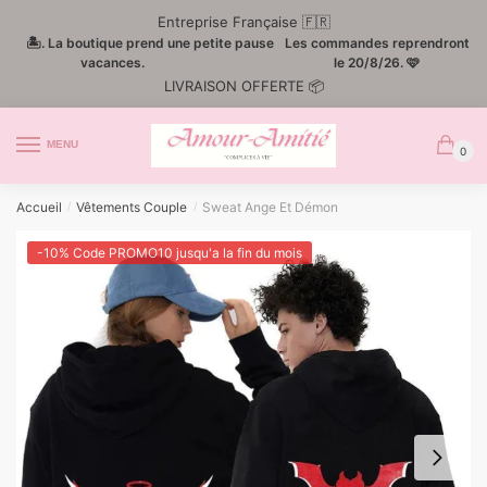
Passer
Aller
Entreprise Française 🇫🇷
à
au
🏝️. La boutique prend une petite pause
Les commandes reprendront
la
contenu
vacances.
le 20/8/26. 🩷
LIVRAISON OFFERTE 📦
navigation
MENU
0
Accueil
Vêtements Couple
Sweat Ange Et Démon
/
/
-10% Code PROMO10 jusqu'a la fin du mois