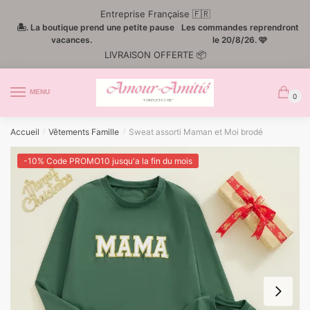
Passer
Aller
Entreprise Française 🇫🇷
à
au
🏝️. La boutique prend une petite pause
Les commandes reprendront
la
contenu
vacances.
le 20/8/26. 🩷
LIVRAISON OFFERTE 📦
navigation
MENU
0
Accueil
Vêtements Famille
Sweat assorti Maman et Moi brodé
/
/
-10% Code PROMO10 jusqu'a la fin du mois