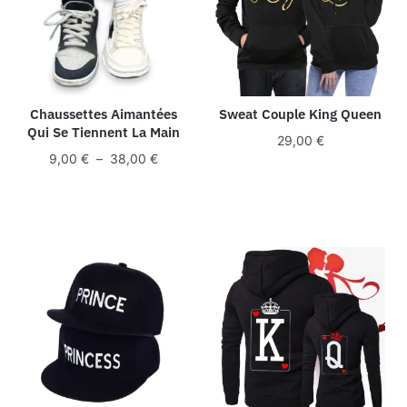
Chaussettes Aimantées
Sweat Couple King Queen
Qui Se Tiennent La Main
29,00
€
Plage
9,00
€
–
38,00
€
de
prix :
9,00 €
à
38,00 €