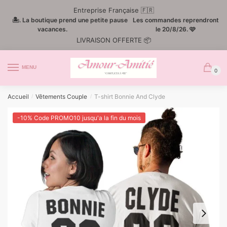
Passer
Aller
Entreprise Française 🇫🇷
à
au
🏝️. La boutique prend une petite pause
Les commandes reprendront
la
contenu
vacances.
le 20/8/26. 🩷
LIVRAISON OFFERTE 📦
navigation
MENU
0
Accueil
Vêtements Couple
T-shirt Bonnie And Clyde
/
/
-10% Code PROMO10 jusqu'a la fin du mois