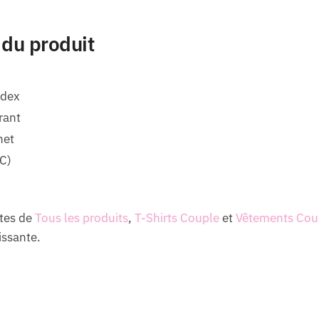
 du produit
ndex
rant
net
C)
tes de
Tous les produits
,
T-Shirts Couple
et
Vêtements Cou
issante.