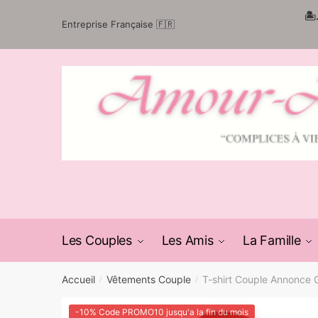
Passer
Aller
🏝
Entreprise Française 🇫🇷
à
au
la
contenu
navigation
Les Couples
Les Amis
La Famille
Accueil
Vêtements Couple
T-shirt Couple Annonce 
/
/
-10% Code PROMO10 jusqu'a la fin du mois