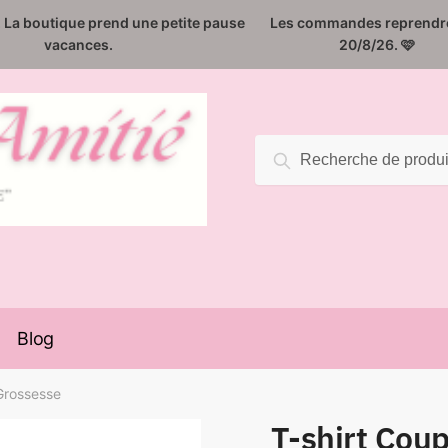
️. La boutique prend une petite pause
Les commandes reprendro
vacances.
20/8/26. 🩷
Recherche
Recherche
pour :
Blog
Grossesse
T-shirt Cou