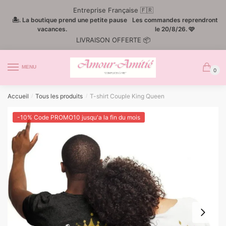
Passer
Aller
Entreprise Française 🇫🇷
à
au
🏝️. La boutique prend une petite pause
Les commandes reprendront
la
contenu
vacances.
le 20/8/26. 🩷
LIVRAISON OFFERTE 📦
navigation
MENU
0
Accueil
Tous les produits
T-shirt Couple King Queen
/
/
-10% Code PROMO10 jusqu'a la fin du mois