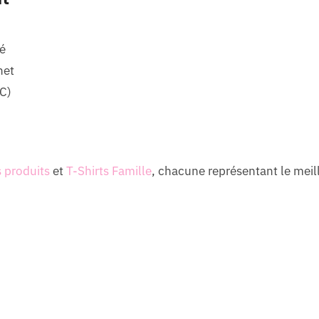
é
net
C)
s produits
et
T-Shirts Famille
, chacune représentant le meil