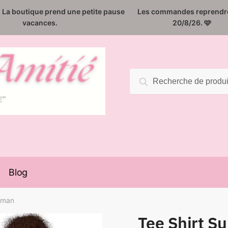
️. La boutique prend une petite pause
Les commandes reprendro
vacances.
20/8/26. 🩷
Recherche
Recherche
pour :
Blog
rman
Tee Shirt S