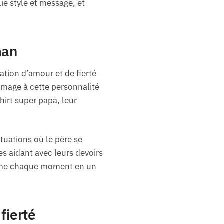
ie style et message, et
man
tion d’amour et de fierté
mmage à cette personnalité
hirt super papa, leur
tuations où le père se
es aidant avec leurs devoirs
sforme chaque moment en un
fierté