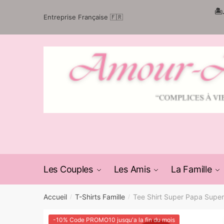
Passer
Aller
🏝
Entreprise Française 🇫🇷
à
au
la
contenu
navigation
Les Couples
Les Amis
La Famille
Accueil
T-Shirts Famille
Tee Shirt Super Papa Supe
/
/
-10% Code PROMO10 jusqu'a la fin du mois