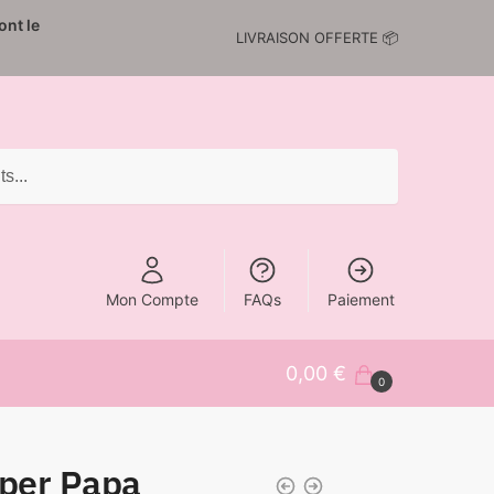
nt le
LIVRAISON OFFERTE 📦
Mon Compte
FAQs
Paiement
0,00
€
0
uper Papa