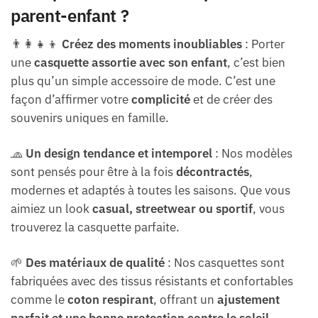
parent-enfant ?
👨‍👩‍👧‍👦
Créez des moments inoubliables
: Porter
une
casquette assortie avec son enfant
, c’est bien
plus qu’un simple accessoire de mode. C’est une
façon d’affirmer votre
complicité
et de créer des
souvenirs uniques en famille.
🧢
Un design tendance et intemporel
: Nos modèles
sont pensés pour être à la fois
décontractés
,
modernes et adaptés à toutes les saisons. Que vous
aimiez un look
casual, streetwear ou sportif
, vous
trouverez la casquette parfaite.
🌱
Des matériaux de qualité
: Nos casquettes sont
fabriquées avec des tissus résistants et confortables
comme le
coton respirant
, offrant un
ajustement
parfait et une bonne protection contre le soleil
.