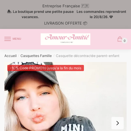
Passer
Aller
Entreprise Française 🇫🇷
à
au
🏝️. La boutique prend une petite pause
Les commandes reprendront
la
contenu
vacances.
le 20/8/26. 🩷
LIVRAISON OFFERTE 📦
navigation
MENU
0
Accueil
Casquettes Famille
Casquette décontractée parent-enfant
/
/
-10% Code PROMO10 jusqu'a la fin du mois