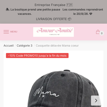
Passer
Aller
Entreprise Française 🇫🇷
à
au
🏝️. La boutique prend une petite pause
Les commandes reprendront
la
contenu
vacances.
le 20/8/26. 🩷
LIVRAISON OFFERTE 📦
navigation
MENU
0
Accueil
Catégorie 3
Casquette délavée Mama coeur
/
/
-10% Code PROMO10 jusqu'a la fin du mois