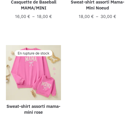
Casquette de Baseball
Sweat-shirt assorti Mama-
MAMA/MINI
Mini Noeud
Plage
Plage
16,00
€
–
18,00
€
18,00
€
–
30,00
€
de
de
prix :
prix :
16,00 €
18,00 €
à
à
18,00 €
30,00 €
En rupture de stock
Sweat-shirt assorti mama-
mini rose