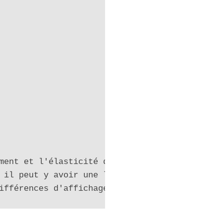
ment et l'élasticité du tissu.

 il peut y avoir une légère différence avec l
ifférences d'affichage des ordinateurs.