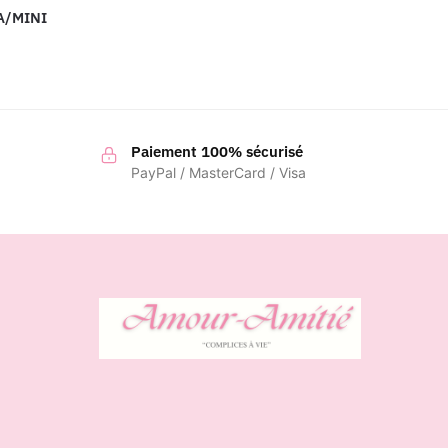
A/MINI
lage
e
ix :
6,00 €
8,00 €
Paiement 100% sécurisé
PayPal / MasterCard / Visa