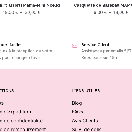
hirt assorti Mama-Mini Noeud
Casquette de Baseball MAM
Plage
P
18,00
€
–
30,00
€
16,00
€
–
18,00
€
de
d
prix :
pr
18,00 €
1
à
à
ours faciles
30,00 €
Service Client
1
ours à la réception de votre
Assistance par emails 5j/7
s pour changer d'avis
Réponse sous 48h
ATIONS
LIENS UTILES
os
Blog
ue d’expédition
FAQs
e de confidentialité
Avis Clients
ue de remboursement
Suivi de colis