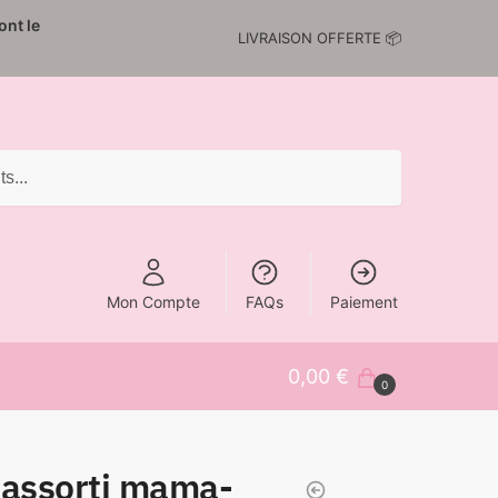
nt le
LIVRAISON OFFERTE 📦
Mon Compte
FAQs
Paiement
0,00
€
0
 assorti mama-