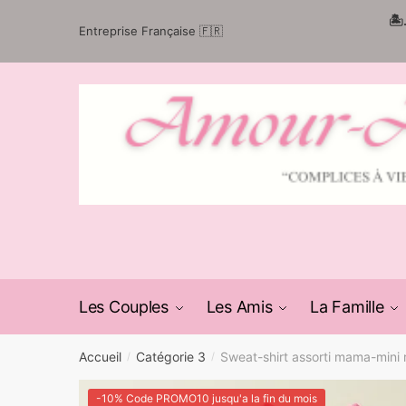
Passer
Aller
🏝
Entreprise Française 🇫🇷
à
au
la
contenu
navigation
Les Couples
Les Amis
La Famille
Accueil
Catégorie 3
Sweat-shirt assorti mama-mini 
/
/
-10% Code PROMO10 jusqu'a la fin du mois