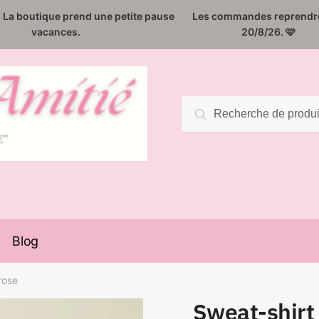
️. La boutique prend une petite pause
Les commandes reprendro
vacances.
20/8/26. 🩷
Recherche
Recherche
pour :
Blog
rose
Sweat-shirt