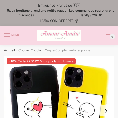
Passer
Aller
Entreprise Française 🇫🇷
à
au
🏝️. La boutique prend une petite pause
Les commandes reprendront
la
contenu
vacances.
le 20/8/26. 🩷
LIVRAISON OFFERTE 📦
navigation
MENU
0
Accueil
Coques Couple
Coque Complémentaire Iphone
/
/
-10% Code PROMO10 jusqu'a la fin du mois