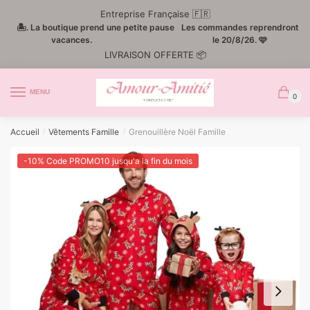
Passer
Aller
Entreprise Française 🇫🇷
à
au
🏝️. La boutique prend une petite pause
Les commandes reprendront
la
contenu
vacances.
le 20/8/26. 🩷
LIVRAISON OFFERTE 📦
navigation
MENU
0
Accueil
Vêtements Famille
Grenouillère Noël Famille
/
/
-10% Code PROMO10 jusqu'a la fin du mois