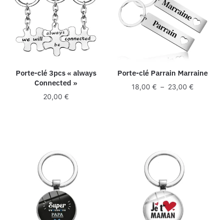
Porte-clé 3pcs « always
Porte-clé Parrain Marraine
Connected »
Plage
18,00
€
–
23,00
€
20,00
€
de
prix :
18,00 €
à
23,00 €