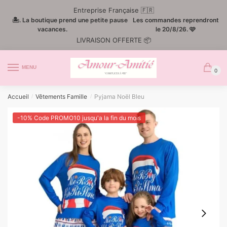
Passer
Aller
Entreprise Française 🇫🇷
à
au
🏝️. La boutique prend une petite pause
Les commandes reprendront
la
contenu
vacances.
le 20/8/26. 🩷
LIVRAISON OFFERTE 📦
navigation
MENU
0
Accueil
Vêtements Famille
Pyjama Noël Bleu
/
/
-10% Code PROMO10 jusqu'a la fin du mois