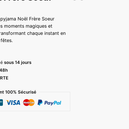
lage
e
e pyjama Noël Frère Soeur
ix :
es moments magiques et
2,00 €
transformant chaque instant en
fêtes.
9,00 €
sé
sous 14 jours
 48h
RTE
t 100% Sécurisé