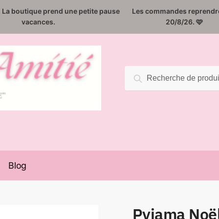
️. La boutique prend une petite pause
Les commandes reprendro
vacances.
20/8/26. 🩷
Recherche
Recherche
pour :
Blog
Pyjama Noël