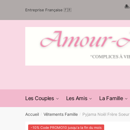
Passer
Aller
🏝
Entreprise Française 🇫🇷
à
au
la
contenu
navigation
Les Couples
Les Amis
La Famille
Accueil
Vêtements Famille
Pyjama Noël Frère Soeur
/
/
-10% Code PROMO10 jusqu'a la fin du mois