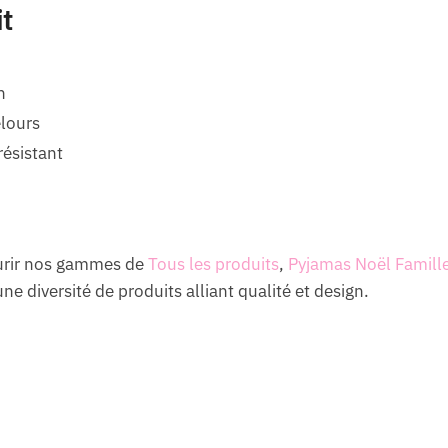
it
n
elours
résistant
ourir nos gammes de
Tous les produits
,
Pyjamas Noël Famill
ne diversité de produits alliant qualité et design.