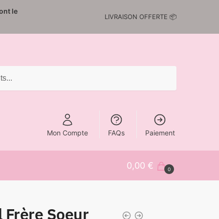
nt le
LIVRAISON OFFERTE 📦
Mon Compte
FAQs
Paiement
0,00
€
0
 Frère Soeur