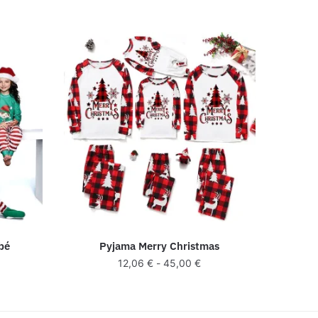
bé
Pyjama Merry Christmas
12,06
€
-
45,00
€