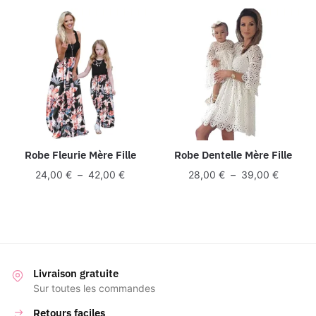
à
43,00 €
45,00 €
Robe Fleurie Mère Fille
Robe Dentelle Mère Fille
Plage
Plage
24,00
€
–
42,00
€
28,00
€
–
39,00
€
de
de
prix :
prix :
24,00 €
28,00 €
à
à
42,00 €
39,00 €
Livraison gratuite
Sur toutes les commandes
Retours faciles