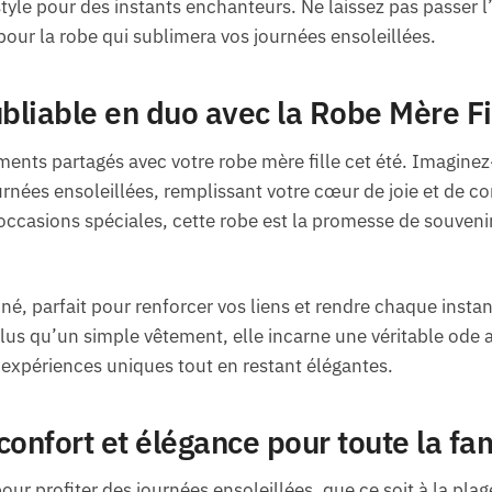
 style pour des instants enchanteurs. Ne laissez pas passer l
ur la robe qui sublimera vos journées ensoleillées.
ubliable en duo avec la Robe Mère Fi
nts partagés avec votre robe mère fille cet été. Imaginez
rnées ensoleillées, remplissant votre cœur de joie et de com
occasions spéciales, cette robe est la promesse de souveni
né, parfait pour renforcer vos liens et rendre chaque inst
 plus qu’un simple vêtement, elle incarne une véritable ode
expériences uniques tout en restant élégantes.
 confort et élégance pour toute la fa
pour profiter des journées ensoleillées, que ce soit à la plag