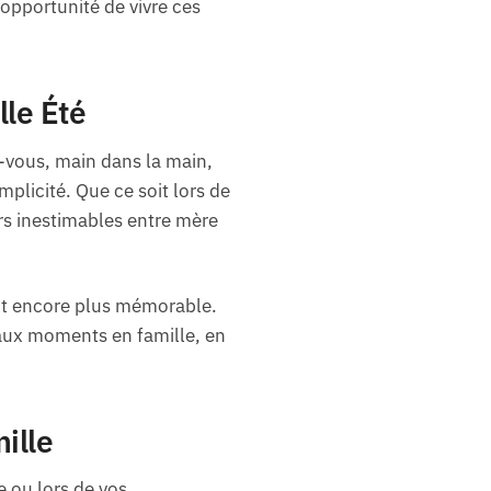
’opportunité de vivre ces
lle Été
-vous, main dans la main,
plicité. Que ce soit lors de
rs inestimables entre mère
ant encore plus mémorable.
 aux moments en famille, en
mille
e ou lors de vos