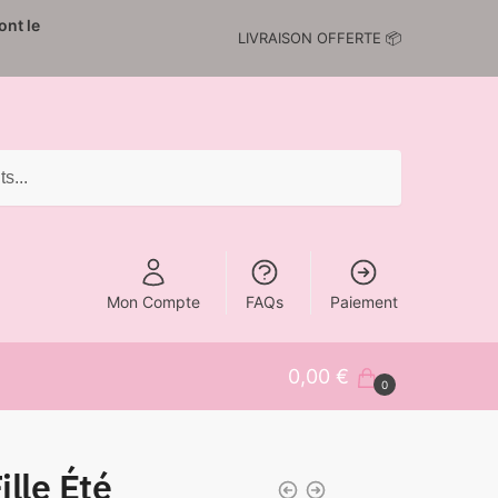
nt le
LIVRAISON OFFERTE 📦
Mon Compte
FAQs
Paiement
0,00
€
0
lle Été