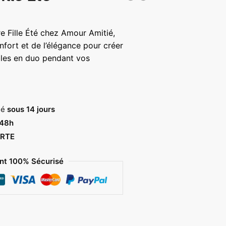
age
 Fille Été chez Amour Amitié,
x :
onfort et de l’élégance pour créer
,00 €
bles en duo pendant vos
,00 €
sé
sous 14 jours
 48h
RTE
t 100% Sécurisé