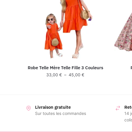
Robe Telle Mère Telle Fille 3 Couleurs
Plage
33,00
€
–
45,00
€
de
prix :
33,00 €
à
Livraison gratuite
45,00 €
Ret
Sur toutes les commandes
14 j
coli