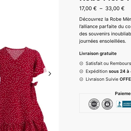
Pl
17,00
€
–
33,00
€
de
Découvrez la Robe Mère
pri
l’alliance parfaite du c
17
des souvenirs inoublia
journées ensoleillées.
à
33
Livraison gratuite
Satisfait ou Rembour
Expédition
sous 24 à
Livraison Suivie
OFFE
Paiemen