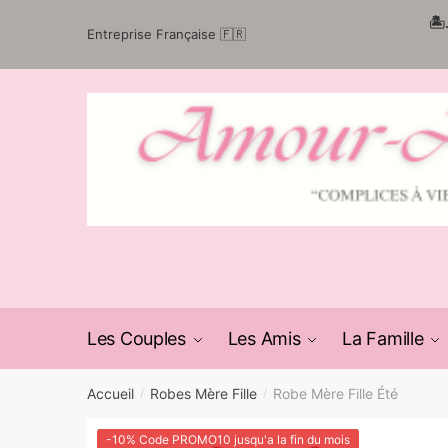
Passer
Aller
🏝
Entreprise Française 🇫🇷
à
au
la
contenu
navigation
Les Couples
Les Amis
La Famille
Accueil
Robes Mère Fille
Robe Mère Fille Été
/
/
-10% Code PROMO10 jusqu'a la fin du mois