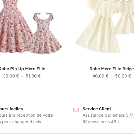
Robe Pin Up Mère Fille
Robe Mere Fille Beige
Plage
P
39,00
€
–
51,00
€
40,00
€
–
50,00
€
de
d
prix :
pr
39,00 €
4
à
à
ours faciles
51,00 €
Service Client
5
ours à la réception de votre
Assistance par emails 5j/7
s pour changer d'avis
Réponse sous 48h