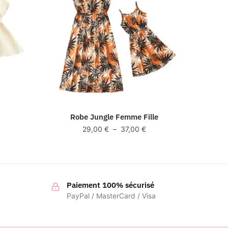
Robe Jungle Femme Fille
lage
Plage
29,00
€
–
37,00
€
e
de
ix :
prix :
0,00 €
29,00 €
à
0,00 €
Paiement 100% sécurisé
37,00 €
PayPal / MasterCard / Visa