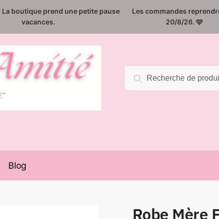
️. La boutique prend une petite pause
Les commandes reprendro
vacances.
20/8/26. 🩷
Recherche
Recherche
pour :
Blog
Robe Mère Fi