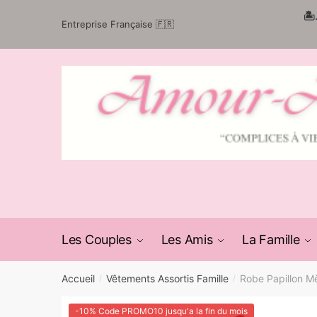
Passer
Aller
🏝
Entreprise Française 🇫🇷
à
au
la
contenu
navigation
Les Couples
Les Amis
La Famille
Accueil
Vêtements Assortis Famille
Robe Papillon Mè
/
/
-10% Code PROMO10 jusqu'a la fin du mois