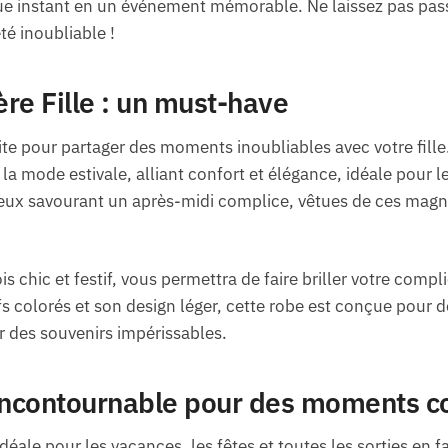
e instant en un événement mémorable. Ne laissez pas passe
té inoubliable !
re Fille : un must-have
ite pour partager des moments inoubliables avec votre fille
la mode estivale, alliant confort et élégance, idéale pour l
eux savourant un après-midi complice, vêtues de ces magni
s chic et festif, vous permettra de faire briller votre compl
fs colorés et son design léger, cette robe est conçue pour 
r des souvenirs impérissables.
 incontournable pour des moments c
idéale pour les vacances, les fêtes et toutes les sorties en 