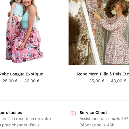
Robe Longue Exotique
Robe Mère-Fille à Pois Ét
Plage
P
28,00
€
–
36,00
€
35,00
€
–
48,00
€
de
d
prix :
pr
28,00 €
3
à
à
ours faciles
36,00 €
Service Client
4
ours à la réception de votre
Assistance par emails 5j/7
s pour changer d'avis
Réponse sous 48h