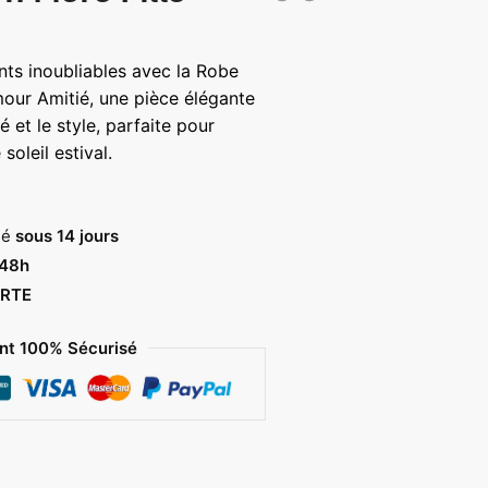
lage
e
ts inoubliables avec la Robe
ix :
mour Amitié, une pièce élégante
4,00 €
é et le style, parfaite pour
soleil estival.
9,00 €
sé
sous 14 jours
 48h
RTE
t 100% Sécurisé