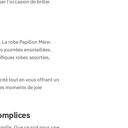
r l’occasion de briller
. La robe Papillon Mère-
es journées ensoleillées.
fiques robes assorties,
icité tout en vous offrant un
des moments de joie
omplices
famille. Que ce soit pour une