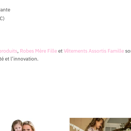
rante
C)
produits
,
Robes Mère Fille
et
Vêtements Assortis Famille
son
é et l’innovation.