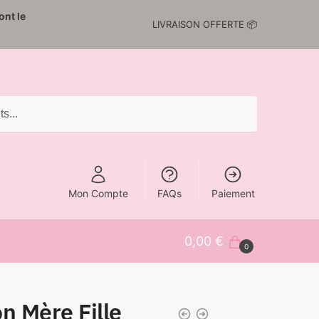
nt le
LIVRAISON OFFERTE 📦
Mon Compte
FAQs
Paiement
0,00
€
0
n Mère Fille