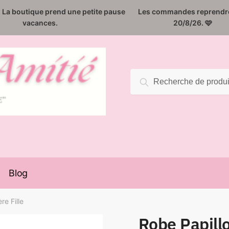
️. La boutique prend une petite pause
Les commandes reprendro
vacances.
20/8/26. 🩷
Recherche
Recherche
pour :
Blog
re Fille
Robe Papillo