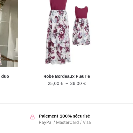
é duo
Robe Bordeaux Fleurie
lage
Plage
25,00
€
–
36,00
€
e
de
ix :
prix :
5,00 €
25,00 €
à
8,00 €
Paiement 100% sécurisé
36,00 €
PayPal / MasterCard / Visa