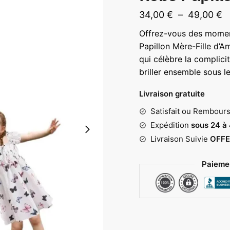
P
34,00
€
–
49,00
€
d
Offrez-vous des momen
pr
Papillon Mère-Fille d’A
3
qui célèbre la complicit
briller ensemble sous le 
à
4
Livraison gratuite
Satisfait ou Rembour
Expédition
sous 24 à
Livraison Suivie
OFFE
Paiemen