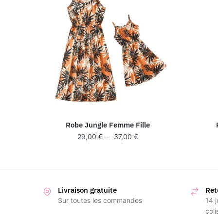
Robe Jungle Femme Fille
Plage
29,00
€
–
37,00
€
de
prix :
29,00 €
à
Livraison gratuite
37,00 €
Ret
Sur toutes les commandes
14 j
coli