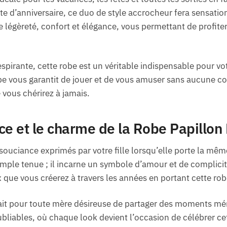
te d’anniversaire, ce duo de style accrocheur fera sensatio
lie légèreté, confort et élégance, vous permettant de profi
irante, cette robe est un véritable indispensable pour votr
be vous garantit de jouer et de vous amuser sans aucune cont
vous chérirez à jamais.
ce et le charme de la Robe Papillon 
nsouciance exprimés par votre fille lorsqu’elle porte la mê
mple tenue ; il incarne un symbole d’amour et de complicité
x que vous créerez à travers les années en portant cette rob
fait pour toute mère désireuse de partager des moments mém
ubliables, où chaque look devient l’occasion de célébrer ce