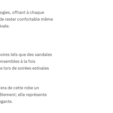
ogies, offrant à chaque
t de rester confortable même
ivale.
oires tels que des sandales
ensembles à la fois
 lors de soirées estivales
fera de cette robe un
êtement; elle représente
égante.