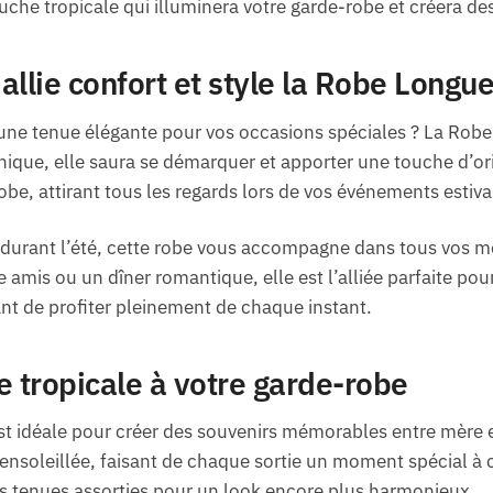
uche tropicale qui illuminera votre garde-robe et créera de
allie confort et style la Robe Longu
une tenue élégante pour vos occasions spéciales ? La Robe
nique, elle saura se démarquer et apporter une touche d’ori
be, attirant tous les regards lors de vos événements estiva
é durant l’été, cette robe vous accompagne dans tous vos 
 amis ou un dîner romantique, elle est l’alliée parfaite pour
nt de profiter pleinement de chaque instant.
e tropicale à votre garde-robe
 idéale pour créer des souvenirs mémorables entre mère et 
nsoleillée, faisant de chaque sortie un moment spécial à ch
des tenues assorties pour un look encore plus harmonieux.