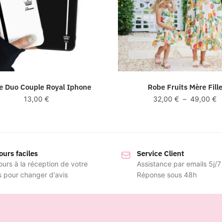
e Duo Couple Royal Iphone
Robe Fruits Mère Fill
P
13,00
€
32,00
€
–
49,00
€
d
pr
3
à
ours faciles
Service Client
4
ours à la réception de votre
Assistance par emails 5j/7
s pour changer d'avis
Réponse sous 48h