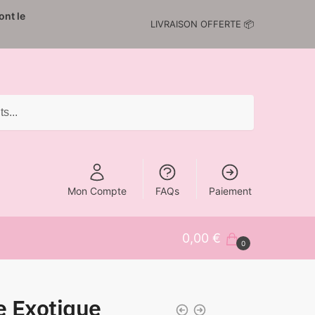
nt le
LIVRAISON OFFERTE 📦
Mon Compte
FAQs
Paiement
0,00
€
0
 Exotique