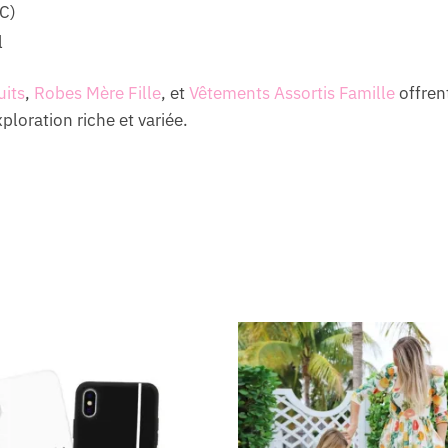
C)
l
uits
,
Robes Mère Fille
, et
Vêtements Assortis Famille
offrent
loration riche et variée.