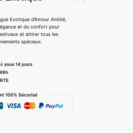
lage
e
gue Exotique d’Amour Amitié,
ix :
’élégance et du confort pour
8,00 €
stivaux et attirer tous les
énements spéciaux.
6,00 €
sé
sous 14 jours
 48h
RTE
t 100% Sécurisé