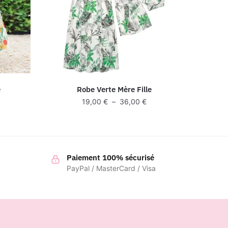
e
Robe Verte Mère Fille
lage
Plage
19,00
€
–
36,00
€
e
de
ix :
prix :
2,00 €
19,00 €
à
9,00 €
Paiement 100% sécurisé
36,00 €
PayPal / MasterCard / Visa