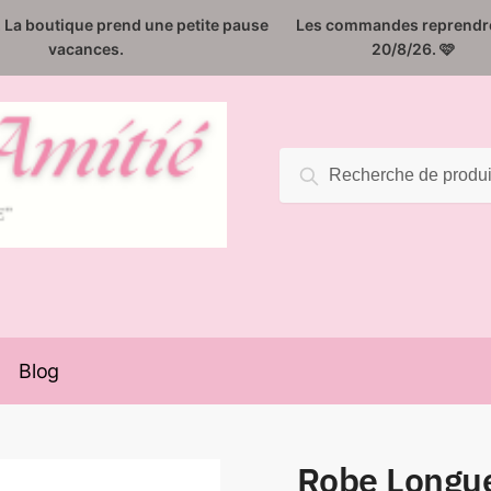
️. La boutique prend une petite pause
Les commandes reprendro
vacances.
20/8/26. 🩷
Recherche
Recherche
pour :
Blog
Robe Longue