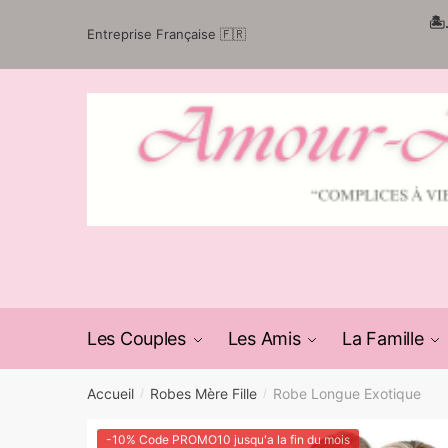
Passer
Aller
🏝
Entreprise Française 🇫🇷
à
au
la
contenu
navigation
Les Couples
Les Amis
La Famille
Accueil
Robes Mère Fille
Robe Longue Exotique
/
/
-10% Code PROMO10 jusqu'a la fin du mois