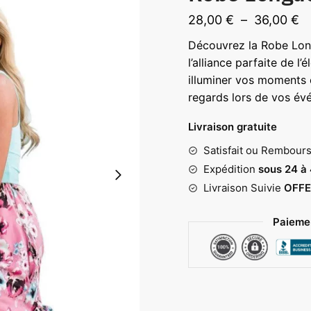
P
28,00
€
–
36,00
€
d
Découvrez la Robe Lon
pr
l’alliance parfaite de l
2
illuminer vos moments e
regards lors de vos év
à
3
Livraison gratuite
Satisfait ou Rembour
Expédition
sous 24 à
Livraison Suivie
OFFE
Paiemen