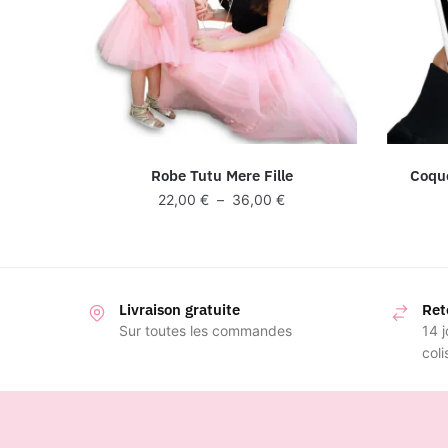
Robe Tutu Mere Fille
Coqu
Plage
22,00
€
–
36,00
€
de
prix :
22,00 €
à
Livraison gratuite
36,00 €
Ret
Sur toutes les commandes
14 j
coli