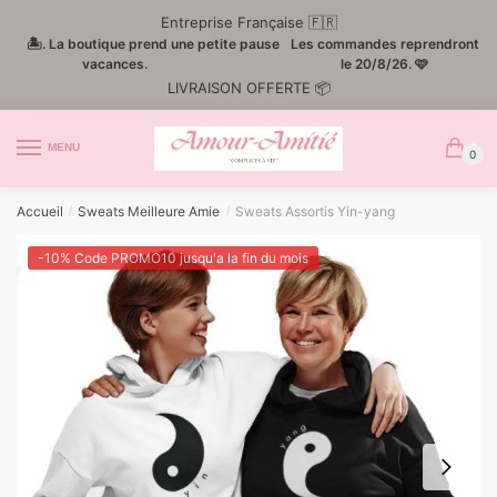
Passer
Aller
Entreprise Française 🇫🇷
à
au
🏝️. La boutique prend une petite pause
Les commandes reprendront
la
contenu
vacances.
le 20/8/26. 🩷
LIVRAISON OFFERTE 📦
navigation
MENU
0
Accueil
Sweats Meilleure Amie
Sweats Assortis Yin-yang
/
/
-10% Code PROMO10 jusqu'a la fin du mois