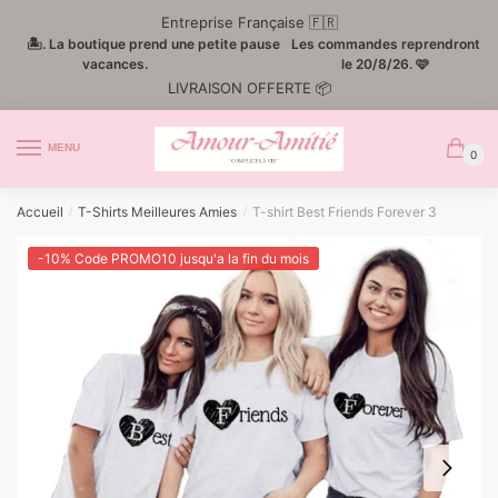
Passer
Aller
Entreprise Française 🇫🇷
à
au
🏝️. La boutique prend une petite pause
Les commandes reprendront
la
contenu
vacances.
le 20/8/26. 🩷
LIVRAISON OFFERTE 📦
navigation
MENU
0
Accueil
T-Shirts Meilleures Amies
T-shirt Best Friends Forever 3
/
/
-10% Code PROMO10 jusqu'a la fin du mois