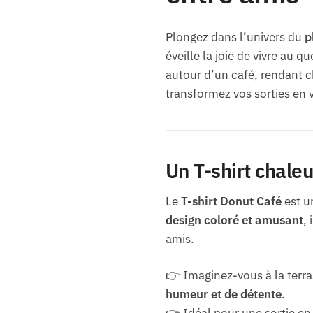
Plongez dans l’univers du
p
éveille la joie de vivre au
autour d’un café, rendant 
transformez vos sorties en 
Un T-shirt chale
Le
T-shirt Donut Café
est u
design coloré et amusant
, 
amis.
👉 Imaginez-vous à la terra
humeur et de détente
.
👉 Idéal pour une sortie e