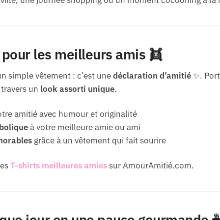
pour les meilleurs amis 👯
un simple vêtement : c’est une
déclaration d’amitié
✨. Port
 travers un
look assorti unique
.
otre amitié avec humour et originalité
bolique
à votre meilleure amie ou ami
morables
grâce à un vêtement qui fait sourire
res
T-shirts meilleures amies
sur AmourAmitié.com.
que jour en une pause gourmande 