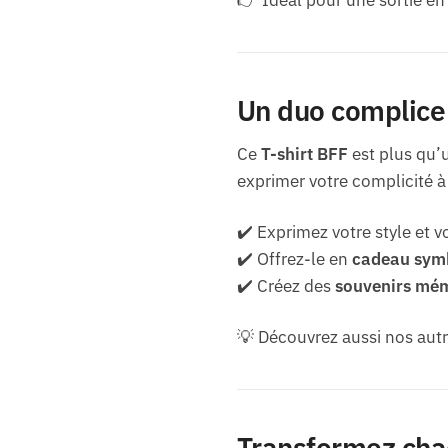
Un duo complice 
Ce
T-shirt BFF
est plus qu’
exprimer votre complicité à
✔️ Exprimez votre style et v
✔️ Offrez-le en
cadeau sym
✔️ Créez des
souvenirs mé
💡 Découvrez aussi nos aut
Transformez cha