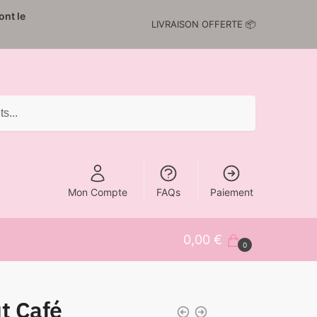
nt le
LIVRAISON OFFERTE 📦
Mon Compte
FAQs
Paiement
0,00
€
0
t Café