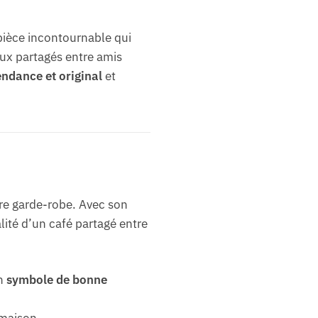
pièce incontournable qui
eux partagés entre amis
endance et original
et
re garde-robe. Avec son
alité d’un café partagé entre
un
symbole de bonne
 maison.