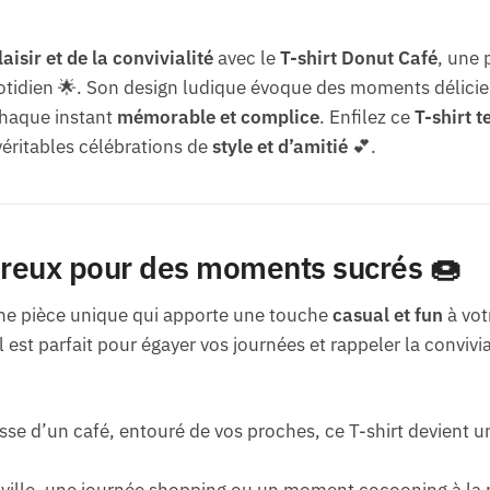
laisir et de la convivialité
avec le
T-shirt Donut Café
, une 
 quotidien 🌟. Son design ludique évoque des moments délici
chaque instant
mémorable et complice
. Enfilez ce
T-shirt t
véritables célébrations de
style et d’amitié
💕.
ureux pour des moments sucrés 🍩
ne pièce unique qui apporte une touche
casual et fun
à vot
il est parfait pour égayer vos journées et rappeler la convivi
sse d’un café, entouré de vos proches, ce T-shirt devient 
n ville, une journée shopping ou un moment cocooning à la