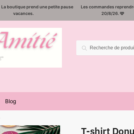
️. La boutique prend une petite pause
Les commandes reprendro
vacances.
20/8/26. 🩷
Recherche
Recherche
pour :
Blog
é
T-shirt Donu