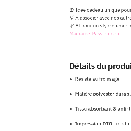
🎁 Idée cadeau unique pou
💡 À associer avec nos autr
🌿 Et pour un style encore 
Macrame-Passion.com
.
Détails du produi
Résiste au froissage
Matière
polyester durabl
Tissu
absorbant & anti-t
Impression DTG
: rendu 