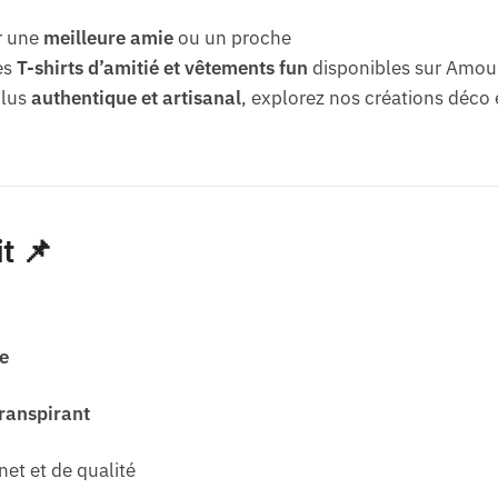
r une
meilleure amie
ou un proche
es
T-shirts d’amitié et vêtements fun
disponibles sur Amou
plus
authentique et artisanal
, explorez nos créations déco 
t 📌
e
ranspirant
net et de qualité