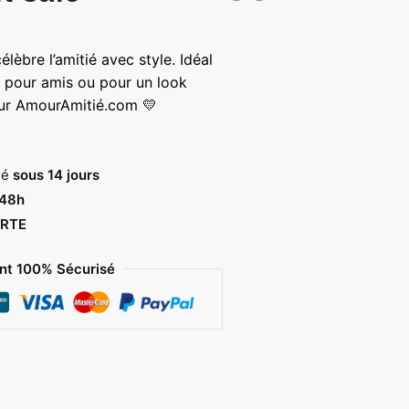
lèbre l’amitié avec style. Idéal
 pour amis ou pour un look
sur AmourAmitié.com 💛
sé
sous 14 jours
 48h
RTE
t 100% Sécurisé