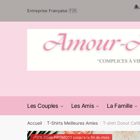
Passer
Aller
🏝
Entreprise Française 🇫🇷
à
au
la
contenu
navigation
Les Couples
Les Amis
La Famille
Accueil
T-Shirts Meilleures Amies
T-shirt Donut Caf
/
/
-10% Code PROMO10 jusqu'a la fin du mois