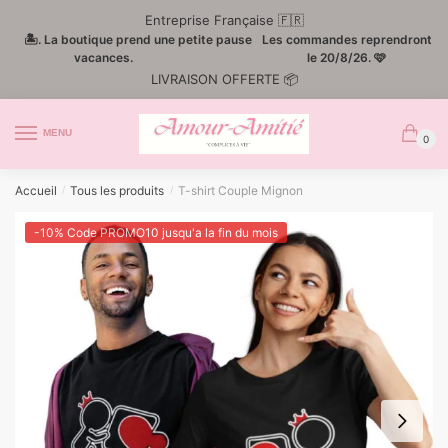
Passer
Aller
Entreprise Française 🇫🇷
à
au
🏝️. La boutique prend une petite pause
Les commandes reprendront
la
contenu
vacances.
le 20/8/26. 🩷
LIVRAISON OFFERTE 📦
navigation
MENU
0
Accueil
Tous les produits
T-shirt Couple Mignon
/
/
-10% Code PROMO10 jusqu'a la fin du mois