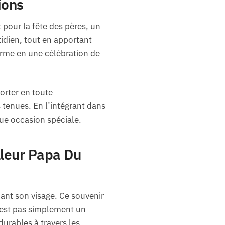
ions
 pour la fête des pères, un
idien, tout en apportant
orme en une célébration de
orter en toute
 tenues. En l’intégrant dans
que occasion spéciale.
illeur Papa Du
nant son visage. Ce souvenir
n’est pas simplement un
urables à travers les