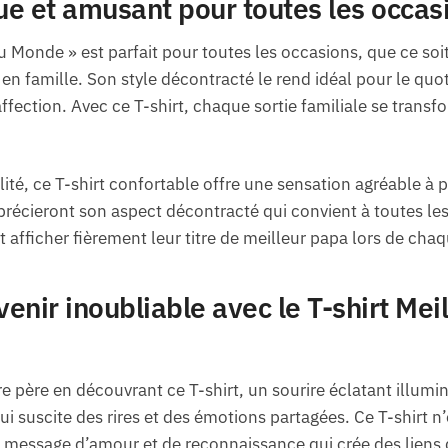
que et amusant pour toutes les occas
u Monde » est parfait pour toutes les occasions, que ce soit
n famille. Son style décontracté le rend idéal pour le quot
fection. Avec ce T-shirt, chaque sortie familiale se transf
ité, ce T-shirt confortable offre une sensation agréable à p
récieront son aspect décontracté qui convient à toutes les
t afficher fièrement leur titre de meilleur papa lors de cha
venir inoubliable avec le T-shirt Me
e père en découvrant ce T-shirt, un sourire éclatant illumi
ui suscite des rires et des émotions partagées. Ce T-shirt 
 message d’amour et de reconnaissance qui crée des liens d