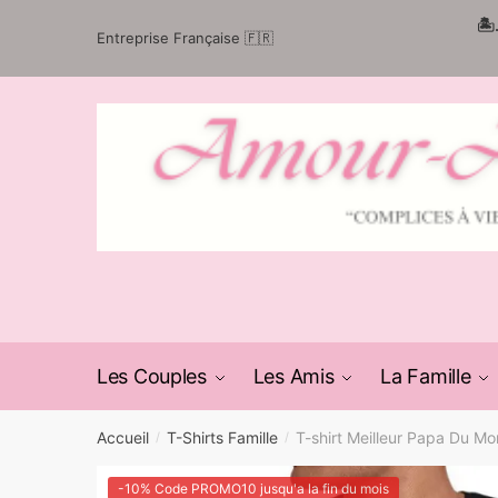
Passer
Aller
🏝
Entreprise Française 🇫🇷
à
au
la
contenu
navigation
Les Couples
Les Amis
La Famille
Accueil
T-Shirts Famille
T-shirt Meilleur Papa Du M
/
/
-10% Code PROMO10 jusqu'a la fin du mois