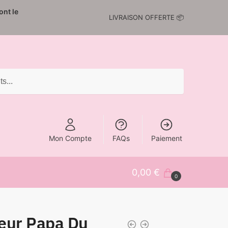
nt le
LIVRAISON OFFERTE 📦
Mon Compte
FAQs
Paiement
0,00
€
0
leur Papa Du