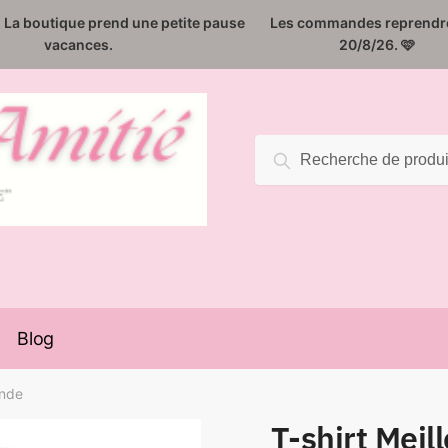
️. La boutique prend une petite pause
Les commandes reprendro
vacances.
20/8/26. 🩷
Recherche
Recherche
pour :
Blog
onde
T-shirt Meil