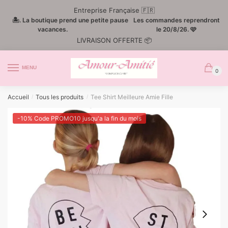
Passer
Aller
Entreprise Française 🇫🇷
à
au
🏝️. La boutique prend une petite pause
Les commandes reprendront
la
contenu
vacances.
le 20/8/26. 🩷
LIVRAISON OFFERTE 📦
navigation
MENU
0
Accueil
Tous les produits
Tee Shirt Meilleure Amie Fille
/
/
-10% Code PROMO10 jusqu'a la fin du mois