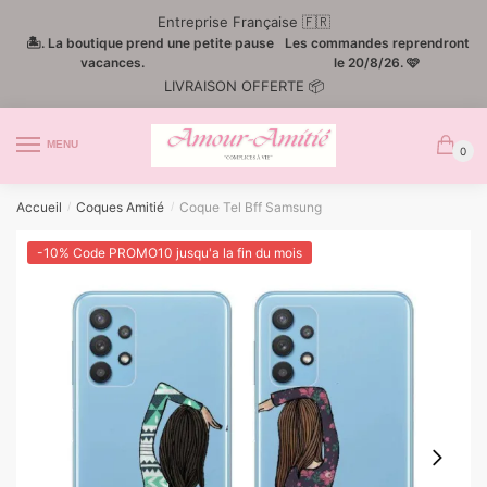
Passer
Aller
Entreprise Française 🇫🇷
à
au
🏝️. La boutique prend une petite pause
Les commandes reprendront
la
contenu
vacances.
le 20/8/26. 🩷
LIVRAISON OFFERTE 📦
navigation
MENU
0
Accueil
Coques Amitié
Coque Tel Bff Samsung
/
/
-10% Code PROMO10 jusqu'a la fin du mois